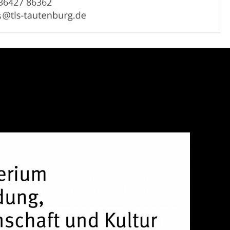
36427 86362
s