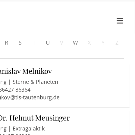
R
S
T
U
V
W
X
Y
Z
anislav Melnikov
ng | Sterne & Planeten
36427 86364
ikov
 Dr. Helmut Meusinger
ng | Extragalaktik