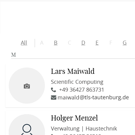
All
A
B
C
D
E
F
G
M
Lars Maiwald
Scientific Computing
+49 36427 863731
maiwald
Holger Menzel
Verwaltung | Haustechnik