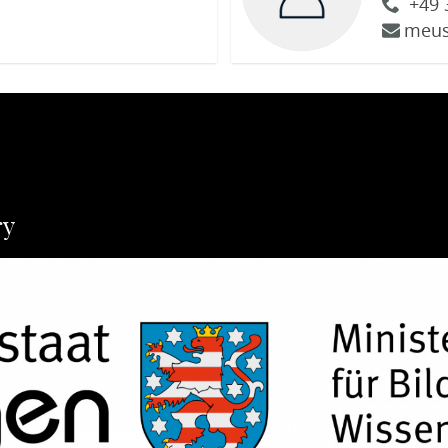
+49 
meu
ry