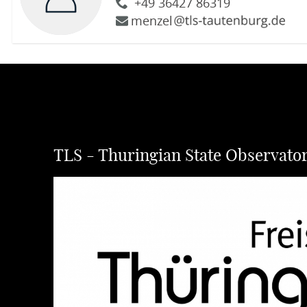
+49 36427 86319
menzel
TLS - Thuringian State Observato