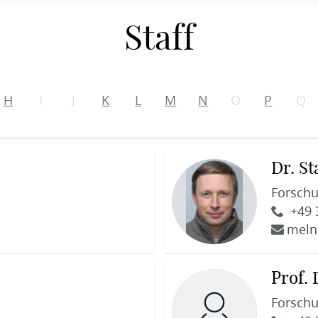
Staff
H
I
J
K
L
M
N
O
P
Q
Dr. St
Forschu
+49 
meln
Prof.
Forschu